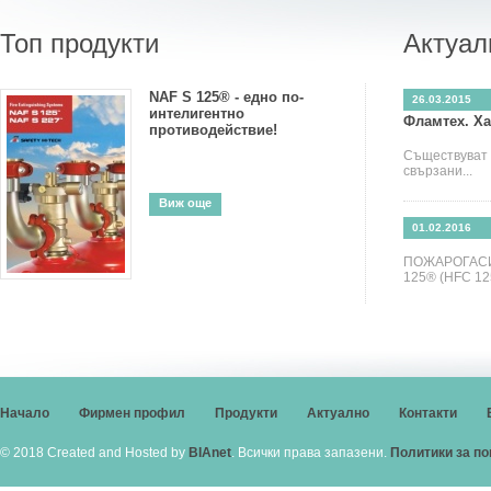
Топ продукти
Актуал
NAF S 125® - едно по-
26.03.2015
интелигентно
Фламтех. Ха
противодействие!
Съществуват 
свързани...
Виж още
01.02.2016
ПОЖАРОГАСИ
125® (HFC 125
Начало
Фирмен профил
Продукти
Актуално
Контакти
© 2018 Created and Hosted by
BIAnet
. Всички права запазени.
Политики за п